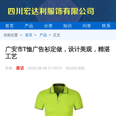
首页
产品
分类
知识
问答
联系
当前位置 >
首页
>
产品
> 正文
广安市T恤广告衫定做，设计美观，精湛
工艺
面议
价格：
2026-08-08 21:05:01 5624次浏览