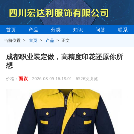
首页
产品
分类
知识
问答
联系
当前位置 >
首页
>
产品
> 正文
成都职业装定做，高精度印花还原你所
想
面议
价格：
2026-08-05 16:18:01 6526次浏览